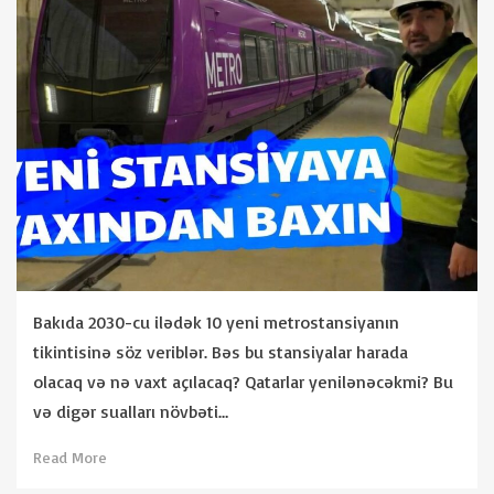
Bakıda 2030-cu ilədək 10 yeni metrostansiyanın
tikintisinə söz veriblər. Bəs bu stansiyalar harada
olacaq və nə vaxt açılacaq? Qatarlar yenilənəcəkmi? Bu
və digər sualları növbəti…
Read More