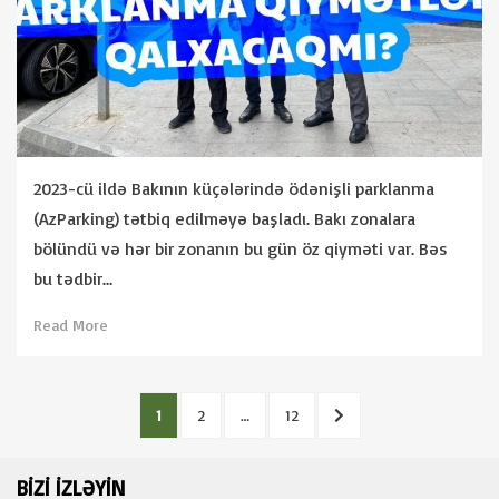
2023-cü ildə Bakının küçələrində ödənişli parklanma
(AzParking) tətbiq edilməyə başladı. Bakı zonalara
bölündü və hər bir zonanın bu gün öz qiyməti var. Bəs
bu tədbir…
Read More
Posts
PAGE
PAGE
PAGE
NEXT
1
2
…
12
pagination
PAGE
BIZI IZLƏYIN