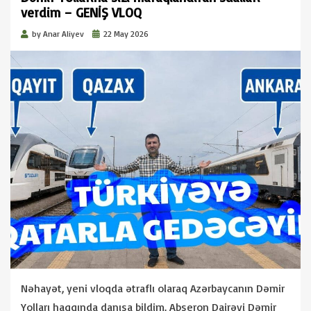
verdim – GENİŞ VLOQ
Posted
by
Anar Aliyev
22 May 2026
on
Nəhayət, yeni vloqda ətraflı olaraq Azərbaycanın Dəmir
Yolları haqqında danışa bildim. Abşeron Dairəvi Dəmir