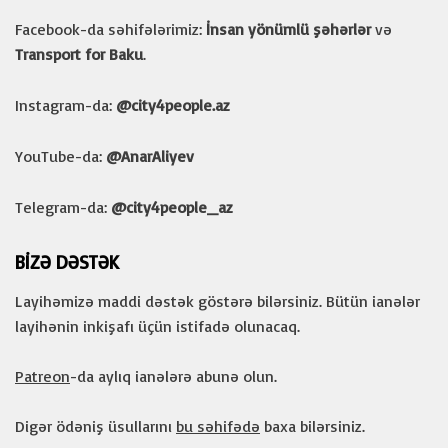
Facebook-da səhifələrimiz:
İnsan yönümlü şəhərlər
və
Transport for Baku
.
Instagram-da:
@city4people.az
YouTube-da:
@AnarAliyev
Telegram-da:
@city4people_az
BIZƏ DƏSTƏK
Layihəmizə maddi dəstək göstərə bilərsiniz. Bütün ianələr
layihənin inkişafı üçün istifadə olunacaq.
Patreon
-da aylıq ianələrə abunə olun.
Digər ödəniş üsullarını
bu səhifədə
baxa bilərsiniz.