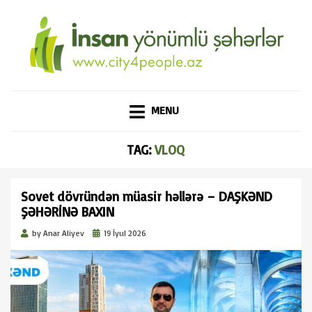
CITY4PEOPLE.AZ
İNSAN YÖNÜMLÜ
Skip
MENU
ŞƏHƏRLƏR
to
content
TAG:
VLOQ
Sovet dövründən müasir həllərə – DAŞKƏND
ŞƏHƏRİNƏ BAXIN
Posted
by
Anar Aliyev
19 İyul 2026
on