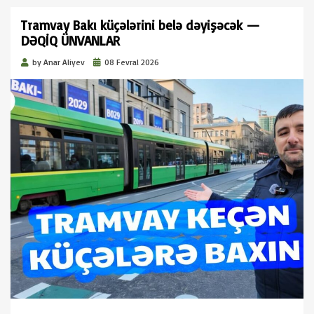
Tramvay Bakı küçələrini belə dəyişəcək —
DƏQİQ ÜNVANLAR
Posted
by
Anar Aliyev
08 Fevral 2026
on