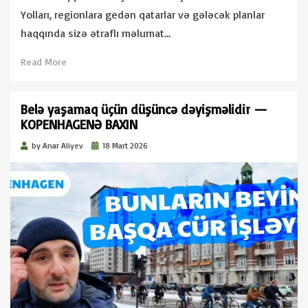
Yolları, regionlara gedən qatarlar və gələcək planlar
haqqında sizə ətraflı məlumat…
Read More
Belə yaşamaq üçün düşüncə dəyişməlidir —
KOPENHAGENƏ BAXIN
Posted
by
Anar Aliyev
18 Mart 2026
on