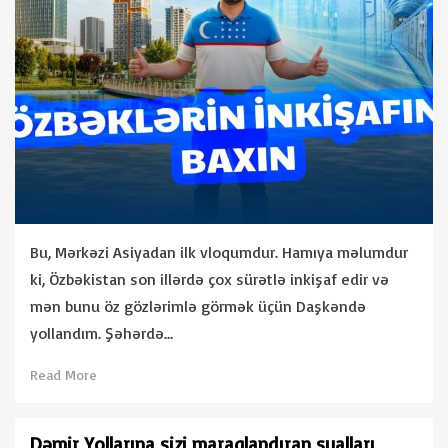
Bu, Mərkəzi Asiyadan ilk vloqumdur. Hamıya məlumdur
ki, Özbəkistan son illərdə çox sürətlə inkişaf edir və
mən bunu öz gözlərimlə görmək üçün Daşkəndə
yollandım. Şəhərdə…
Read More
Dəmir Yollarına sizi maraqlandıran sualları