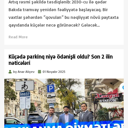
Artıq rəsmi şəkildə təsdiqlənib: 2030-cu ilə qədər
Bakıda tramvay yenidən fəaliyyətə başlayacaq. Bir
vaxtlar şəhərdən “qovulan” bu nəqliyyat növü paytaxta
qayıdanda küçələr necə görünəcək? Gələcək…
Read More
Küçədə parkinq niyə ödənişli oldu? Son 2 ilin
nəticələri
Posted
by
Anar Aliyev
01 Noyabr 2025
on