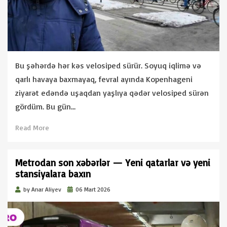
Bu şəhərdə hər kəs velosiped sürür. Soyuq iqlimə və
qarlı havaya baxmayaq, fevral ayında Kopenhageni
ziyarət edəndə uşaqdan yaşlıya qədər velosiped sürən
gördüm. Bu gün…
Read More
Metrodan son xəbərlər — Yeni qatarlar və yeni
stansiyalara baxın
Posted
by
Anar Aliyev
06 Mart 2026
on